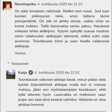
Navettapiika
4. huhtikuuta 2020 klo 21.22
On siälä kevääsen näkööstä. Meillon lumi maas. Just tuan
karsian piikkisyyren takia, enoo laittanu tänne
pohojantähtiä. On sitä nii järkky siivota, vaikka ohan se
komia kukkies. Teillä klasiurakka senku jatkuu. Hauskasti
erilaasia lehtiä akilleijoos. Kylyvin syksyllä suaraa maahan
niiren valakoosten akilleijojen siämeniä, mikkä voitin sulta
arvonnas. Toivottavasti toimii ja saan ihaalla valakoosia
akilleijoja.
Vastaa
Vastaukset
Katja
4. huhtikuuta 2020 klo 22.52
Toivottavasti valkoiset akileijat itävät, minun pitäisi vielä
kylvää kirjavalehtistä akileijaa mutta kun ei meinaa
mahtua, jätän sen myöhäisempään kevääseen, ehtii
kyllä sittenkin hyvin. Lasiurakka on melkoinen vaan
jospa sen saisi tänä kesänä valmiiksi. Vaikeinta on aina
aloittaa hommat.