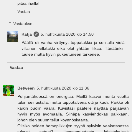
pitää ihailla!
Vastaa
Vastaukset
Katja
5. huhtikuuta 2020 klo 14.50
Päällä oli vanha virttynyt toppatakkia ja sen alla vielä
villainen villatakki eikä olut yhtään liikaa. Tänäänkin
tuulee mutta hyvin pukeutuneen tarkenee.
Vastaa
Between
5. huhtikuuta 2020 klo 11.36
Pohjantähdessä on energiaa. Meillä kasvoi monta vuotta
talon seinustalla, mutta tappotalvena otti ja kuoli. Paikka oli
kaikin puolin väärä. Kuvistasi päätelle näyttää pärjäävän
hyvin myös avomaalla. Siinäpä kasviehdokas paikkaan,
johon olen suunnitellut köynnöskaarta.
Olisiko noiden homepilkkujen syynä nykyisin vaakatasossa
tulevat sateet? Ilmastomuutosta käsittelevissä