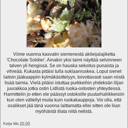
Viime vuonna kasvatin siemenestä akileijalajiketta
'Chocolate Soldier'. Ainakin yksi taimi näyttää selvinneen
talven yli hengissä. Se on hauska sekoitus punaista ja
vihreää. Kukasta pitäisi tulla suklaanruskea. Loput sienet
laitoin jääkaappiin kylmäkäsittelyyn, toivottavasti saan niistä
lisää taimia. Vielä pitäisi istuttaa purkkeihin yhdeksän liljan
juurakkoa jotka ostin Lidlistä ruoka-ostosten yhteydessä.
Harmittelin jo etten ole päässyt ostoksille puutarhaliikkeisiin
kun olen vältellyt muita kuin ruokakauppoja. Voi olla, että
oxalikset jää tänä vuonna laittamatta ellei sitten ole liian
myöhäistä tilata niitä netistä.
Katja
klo
20.00