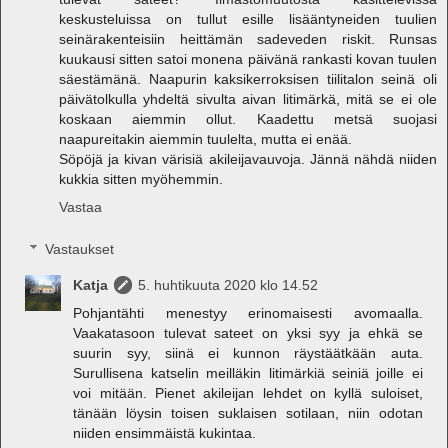
keskusteluissa on tullut esille lisääntyneiden tuulien
seinärakenteisiin heittämän sadeveden riskit. Runsas
kuukausi sitten satoi monena päivänä rankasti kovan tuulen
säestämänä. Naapurin kaksikerroksisen tiilitalon seinä oli
päivätolkulla yhdeltä sivulta aivan litimärkä, mitä se ei ole
koskaan aiemmin ollut. Kaadettu metsä suojasi
naapureitakin aiemmin tuulelta, mutta ei enää.
Söpöjä ja kivan värisiä akileijavauvoja. Jännä nähdä niiden
kukkia sitten myöhemmin.
Vastaa
Vastaukset
Katja
5. huhtikuuta 2020 klo 14.52
Pohjantähti menestyy erinomaisesti avomaalla.
Vaakatasoon tulevat sateet on yksi syy ja ehkä se
suurin syy, siinä ei kunnon räystäätkään auta.
Surullisena katselin meilläkin litimärkiä seiniä joille ei
voi mitään. Pienet akileijan lehdet on kyllä suloiset,
tänään löysin toisen suklaisen sotilaan, niin odotan
niiden ensimmäistä kukintaa.