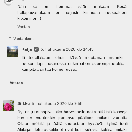
Näin se on, hommat sään mukaan. Kesän
hellepäivänäkään ei hurjasti kiinnosta ruusualueen
kitkeminen :)
Vastaa
Vastaukset
Katja
5. huhtikuuta 2020 klo 14.49
Ei todellakaan, ehdin käydä muutaman muunkin
ruusun läpi, rosariossa onkin sitten suurempi urakka
kun pitää siirtää kolme ruusua.
Vastaa
Sirkku
5. huhtikuuta 2020 klo 9.58
Nyt on juuri sopiva aika harvennella noita piikkisiä kasveja,
kun on muutenkin puettava päälleen reilusti vaatetta!
Ollaan mökillä ja täällä suorastaan hyytävän kylmä tuuli!
Akileijan lehtiruusukkeet ovat kuin suloisia kukkia, niitäkin