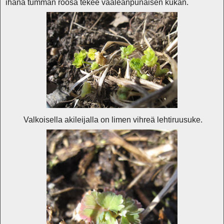
ihana tumman roosa tekee vaaleanpunaisen kukan.
Valkoisella akileijalla on limen vihreä lehtiruusuke.