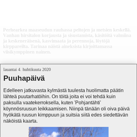
Päivänpesän elämää
Perhearkea maaseudun rauhassa peltojen ja metsien keskellä.
Vanhan hirsitalon korjausta ja sisustamista, käsitöitä valmiina
ja keskeneräisenä, kasvimaata ja perennoja, löytöjä
kirppareilta. Tarinaa näistä aineksista kirjoittamassa
viisikymppinen nainen.
lauantai 4. huhtikuuta 2020
Puuhapäivä
Edelleen jatkuvasta kylmästä tuulesta huolimatta päätin
lähteä puutarhatöihin. On töitä joita ei voi tehdä kuin
paksulla vaatekerroksella, kuten 'Pohjantähti'
köynnösruusun leikkaamisen. Niinpä tänään oli oiva päivä
hyökätä ruusun kimppuun ja suitsia siitä edes siedettävän
näköistä kaarta.