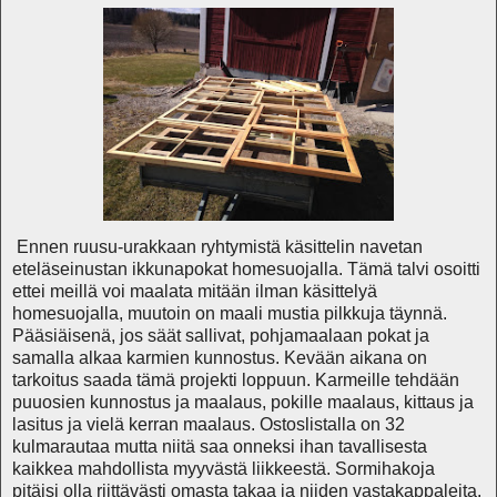
Ennen ruusu-urakkaan ryhtymistä käsittelin navetan
eteläseinustan ikkunapokat homesuojalla. Tämä talvi osoitti
ettei meillä voi maalata mitään ilman käsittelyä
homesuojalla, muutoin on maali mustia pilkkuja täynnä.
Pääsiäisenä, jos säät sallivat, pohjamaalaan pokat ja
samalla alkaa karmien kunnostus. Kevään aikana on
tarkoitus saada tämä projekti loppuun. Karmeille tehdään
puuosien kunnostus ja maalaus, pokille maalaus, kittaus ja
lasitus ja vielä kerran maalaus. Ostoslistalla on 32
kulmarautaa mutta niitä saa onneksi ihan tavallisesta
kaikkea mahdollista myyvästä liikkeestä. Sormihakoja
pitäisi olla riittävästi omasta takaa ja niiden vastakappaleita.