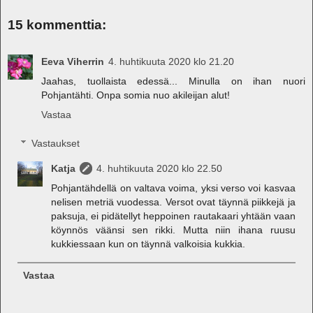
15 kommenttia:
Eeva Viherrin
4. huhtikuuta 2020 klo 21.20
Jaahas, tuollaista edessä... Minulla on ihan nuori
Pohjantähti. Onpa somia nuo akileijan alut!
Vastaa
Vastaukset
Katja
4. huhtikuuta 2020 klo 22.50
Pohjantähdellä on valtava voima, yksi verso voi kasvaa
nelisen metriä vuodessa. Versot ovat täynnä piikkejä ja
paksuja, ei pidätellyt heppoinen rautakaari yhtään vaan
köynnös väänsi sen rikki. Mutta niin ihana ruusu
kukkiessaan kun on täynnä valkoisia kukkia.
Vastaa