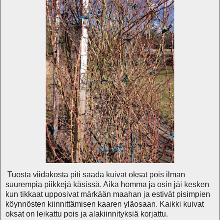
Tuosta viidakosta piti saada kuivat oksat pois ilman
suurempia piikkejä käsissä. Aika homma ja osin jäi kesken
kun tikkaat upposivat märkään maahan ja estivät pisimpien
köynnösten kiinnittämisen kaaren yläosaan. Kaikki kuivat
oksat on leikattu pois ja alakiinnityksiä korjattu.