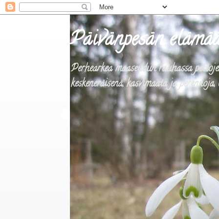
Päivänpesän elämä
Perhearkea maaseudun rauhassa peltojen 
keskeneräisenä, kasvimaata ja perennoja, 