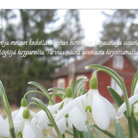
ä
ja metsien keskellä. Vanhan hirsitalon korjausta ja sisusta
löytöjä kirppareilta. Tarinaa näistä aineksista kirjoittamass