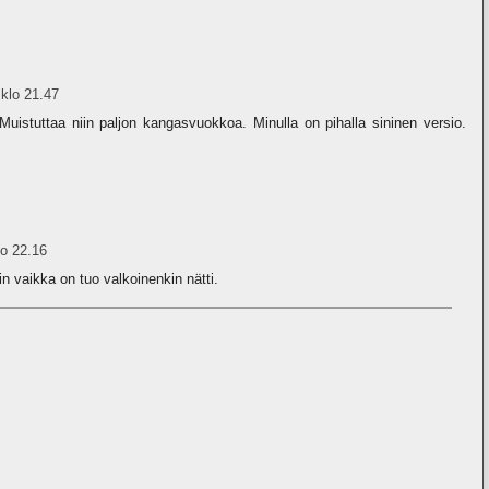
klo 21.47
uistuttaa niin paljon kangasvuokkoa. Minulla on pihalla sininen versio.
lo 22.16
kin vaikka on tuo valkoinenkin nätti.