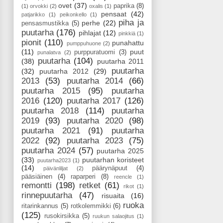
ovet
(37)
paprika
(8)
(1)
orvokki
(2)
oxalis
(1)
pensaat
(42)
patjarikko
(1)
peikonkello
(1)
piha ja
perhe
(22)
pensasmustikka
(5)
puutarha
(176)
pihlajat
(12)
pinkkiä
(1)
pionit
(110)
punahattu
pumppuhuone
(2)
(11)
puut
purppuratuomi
(3)
punalatva
(2)
puutarha
(104)
(38)
puutarha 2011
puutarha
(32)
puutarha 2012
(29)
2013
(53)
puutarha 2014
(66)
puutarha 2015
(95)
puutarha
2016
(120)
puutarha 2017
(126)
puutarha 2018
(114)
puutarha
2019
(93)
puutarha 2020
(98)
puutarha 2021
(91)
puutarha
2022
(92)
puutarha 2023
(75)
puutarha 2024
(57)
puutarha 2025
(33)
puutarhan koristeet
puutarha2023
(1)
(14)
päärynäpuut
(4)
päivänliljat
(2)
pääsiäinen
(4)
raparperi
(8)
reencle
(1)
remontti
(198)
retket
(61)
rikot
(1)
rinnepuutarha
(47)
risuaita
(16)
ruoka
ritarinkannus
(5)
rotkolemmikki
(6)
(125)
rusokirsikka
(5)
ruukun salaojitus
(1)