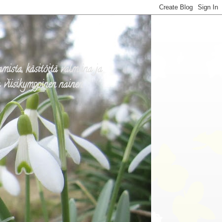
mista, käsitöitä valmiina ja
a viisikymppinen nainen.