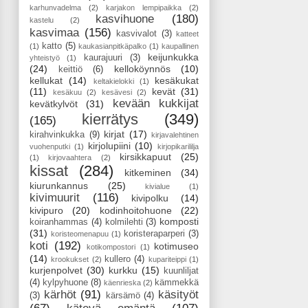
karhunvadelma
(2)
karjakon lempipaikka
(2)
kasvihuone
(180)
kastelu
(2)
kasvimaa
(156)
kasvivalot
(3)
katteet
katto
(5)
(1)
kaukasianpitkäpalko
(1)
kaupallinen
keijunkukka
kaurajuuri
(3)
yhteistyö
(1)
(24)
kelloköynnös
(10)
keittiö
(6)
kellukat
(14)
kesäkukat
keltakielokki
(1)
(11)
kevät
(31)
kesäkuu
(2)
kesävesi
(2)
kevään kukkijat
kevätkylvöt
(31)
kierrätys
(349)
(165)
kirjat
(17)
kirahvinkukka
(9)
kirjavalehtinen
kirjolupiini
(10)
vuohenputki
(1)
kirjopikarililja
kirsikkapuut
(25)
(1)
kirjovaahtera
(2)
kissat
(284)
kitkeminen
(34)
kiurunkannus
(25)
kivialue
(1)
kivimuurit
(116)
kivipolku
(14)
kivipuro
(20)
kodinhoitohuone
(22)
komposti
koiranhammas
(4)
kolmilehti
(3)
(31)
koristeraparperi
(3)
koristeomenapuu
(1)
koti
(192)
kotimuseo
kotikompostori
(1)
(14)
kullero
(4)
krookukset
(2)
kupariteippi
(1)
kurjenpolvet
(30)
kurkku
(15)
kuunliljat
(4)
kylpyhuone
(8)
kämmekkä
käenrieska
(2)
kärhöt
(91)
käsityöt
(3)
kärsämö
(4)