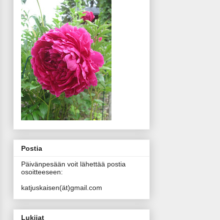
Postia
Päivänpesään voit lähettää postia
osoitteeseen:
katjuskaisen(ät)gmail.com
Lukijat