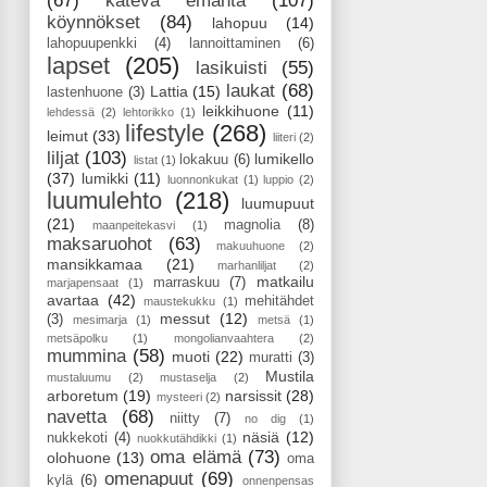
(67)
kätevä emäntä
(107)
köynnökset
(84)
lahopuu
(14)
lahopuupenkki
(4)
lannoittaminen
(6)
lapset
(205)
lasikuisti
(55)
laukat
(68)
Lattia
(15)
lastenhuone
(3)
leikkihuone
(11)
lehdessä
(2)
lehtorikko
(1)
lifestyle
(268)
leimut
(33)
liiteri
(2)
liljat
(103)
lumikello
lokakuu
(6)
listat
(1)
(37)
lumikki
(11)
luonnonkukat
(1)
luppio
(2)
luumulehto
(218)
luumupuut
(21)
magnolia
(8)
maanpeitekasvi
(1)
maksaruohot
(63)
makuuhuone
(2)
mansikkamaa
(21)
marhanliljat
(2)
matkailu
marraskuu
(7)
marjapensaat
(1)
avartaa
(42)
mehitähdet
maustekukku
(1)
messut
(12)
(3)
mesimarja
(1)
metsä
(1)
metsäpolku
(1)
mongolianvaahtera
(2)
mummina
(58)
muoti
(22)
muratti
(3)
Mustila
mustaluumu
(2)
mustaselja
(2)
arboretum
(19)
narsissit
(28)
mysteeri
(2)
navetta
(68)
niitty
(7)
no dig
(1)
näsiä
(12)
nukkekoti
(4)
nuokkutähdikki
(1)
oma elämä
(73)
olohuone
(13)
oma
omenapuut
(69)
kylä
(6)
onnenpensas