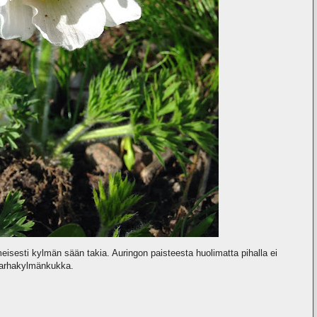
isesti kylmän sään takia. Auringon paisteesta huolimatta pihalla ei
 tarhakylmänkukka.