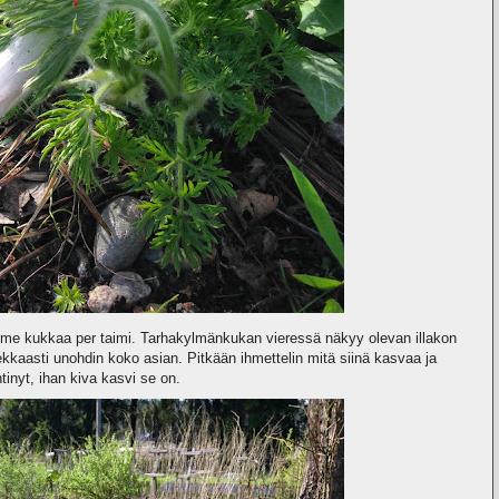
olme kukkaa per taimi. Tarhakylmänkukan vieressä näkyy olevan illakon
ekkaasti unohdin koko asian. Pitkään ihmettelin mitä siinä kasvaa ja
tinyt, ihan kiva kasvi se on.