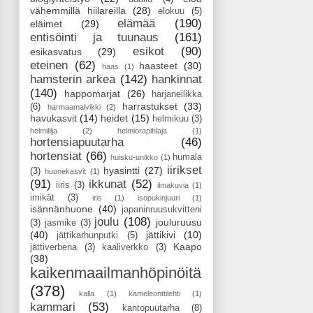
vähemmillä hiilareilla
(28)
elokuu
(5)
elämää
(190)
eläimet
(29)
entisöinti ja tuunaus
(161)
esikot
(90)
esikasvatus
(29)
eteinen
(62)
haasteet
(30)
haas
(1)
hamsterin arkea
(142)
hankinnat
(140)
happomarjat
(26)
harjaneilikka
harrastukset
(33)
(6)
harmaamalvikki
(2)
havukasvit
(14)
heidet
(15)
helmikuu
(3)
helmililja
(2)
helmiorapihlaja
(1)
hortensiapuutarha
(46)
hortensiat
(66)
humala
huisku-unikko
(1)
iirikset
hyasintti
(27)
(3)
huonekasvit
(1)
(91)
ikkunat
(52)
iiris
(3)
ilmakuvia
(1)
imikät
(3)
iris
(1)
isopukinjuuri
(1)
isännänhuone
(40)
japaninruusukvitteni
joulu
(108)
jouluruusu
(3)
jasmike
(3)
(40)
jättikivi
(10)
jättikarhunputki
(5)
Kaapo
jättiverbena
(3)
kaaliverkko
(3)
(38)
kaikenmaailmanhöpinöitä
(378)
kalla
(1)
kameleonttilehti
(1)
kammari
(53)
kantopuutarha
(8)