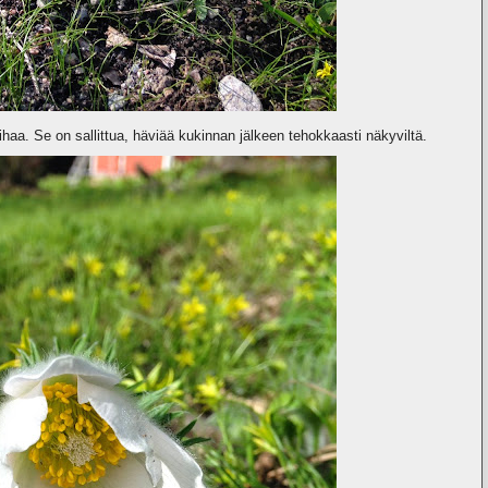
ihaa. Se on sallittua, häviää kukinnan jälkeen tehokkaasti näkyviltä.