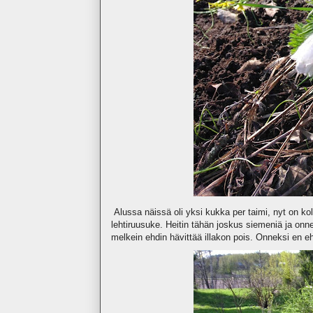
Alussa näissä oli yksi kukka per taimi, nyt on k
lehtiruusuke. Heitin tähän joskus siemeniä ja onn
melkein ehdin hävittää illakon pois. Onneksi en eh