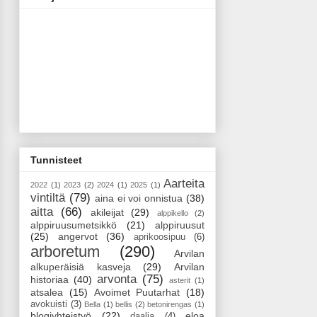
Tunnisteet
Aarteita
2022
(1)
2023
(2)
2024
(1)
2025
(1)
vintiltä
(79)
aina ei voi onnistua
(38)
aitta
(66)
akileijat
(29)
alppikello
(2)
alppiruusumetsikkö
(21)
alppiruusut
(25)
angervot
(36)
aprikoosipuu
(6)
arboretum
(290)
Arvilan
alkuperäisiä kasveja
(29)
Arvilan
arvonta
(75)
historiaa
(40)
asterit
(1)
atsalea
(15)
Avoimet Puutarhat
(18)
avokuisti
(3)
Bella
(1)
bellis
(2)
betonirengas
(1)
blogiyhteistyö
(22)
eloa
daalia
(4)