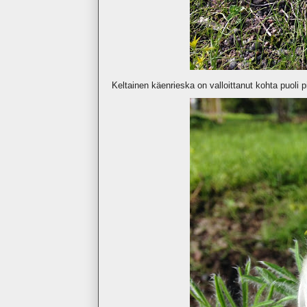
Keltainen käenrieska on valloittanut kohta puoli p