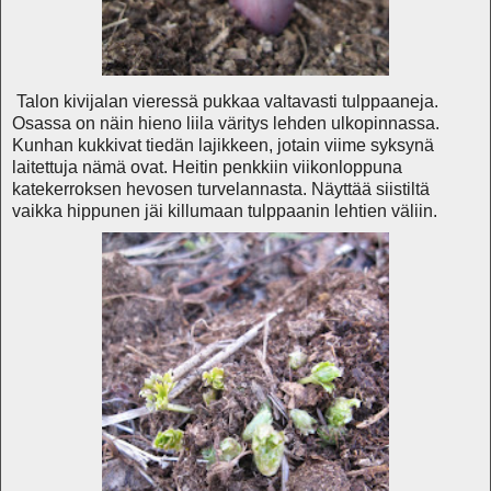
Talon kivijalan vieressä pukkaa valtavasti tulppaaneja.
Osassa on näin hieno liila väritys lehden ulkopinnassa.
Kunhan kukkivat tiedän lajikkeen, jotain viime syksynä
laitettuja nämä ovat. Heitin penkkiin viikonloppuna
katekerroksen hevosen turvelannasta. Näyttää siistiltä
vaikka hippunen jäi killumaan tulppaanin lehtien väliin.