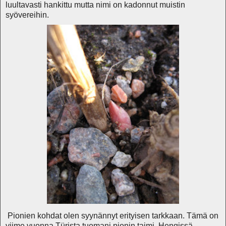
luultavasti hankittu mutta nimi on kadonnut muistin
syövereihin.
Pionien kohdat olen syynännyt erityisen tarkkaan. Tämä on
viime vuonna Türista tuomani pionin taimi. Hengissä