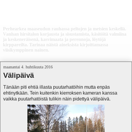
Päivänpesän elämää
Perhearkea maaseudun rauhassa peltojen ja metsien keskellä.
Vanhan hirsitalon korjausta ja sisustamista, käsitöitä valmiina
ja keskeneräisenä, kasvimaata ja perennoja, löytöjä
kirppareilta. Tarinaa näistä aineksista kirjoittamassa
viisikymppinen nainen.
maanantai 4. huhtikuuta 2016
Välipäivä
Tänään piti ehtiä illasta puutarhatöihin mutta enpäs
ehtinytkään. Tein kuitenkin kierroksen kameran kanssa
vaikka puutarhatöistä tulikin näin pidettyä välipäivä.