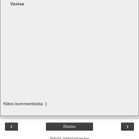
Vastaa
Kiitos kommenteista :)
‹
›
Etusivu
Näytä internetversio