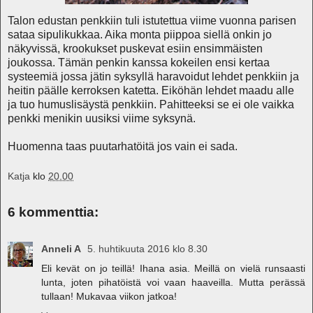
Talon edustan penkkiin tuli istutettua viime vuonna parisen
sataa sipulikukkaa. Aika monta piippoa siellä onkin jo
näkyvissä, krookukset puskevat esiin ensimmäisten
joukossa. Tämän penkin kanssa kokeilen ensi kertaa
systeemiä jossa jätin syksyllä haravoidut lehdet penkkiin ja
heitin päälle kerroksen katetta. Eiköhän lehdet maadu alle
ja tuo humuslisäystä penkkiin. Pahitteeksi se ei ole vaikka
penkki menikin uusiksi viime syksynä.
Huomenna taas puutarhatöitä jos vain ei sada.
Katja
klo
20.00
6 kommenttia:
Anneli A
5. huhtikuuta 2016 klo 8.30
Eli kevät on jo teillä! Ihana asia. Meillä on vielä runsaasti
lunta, joten pihatöistä voi vaan haaveilla. Mutta perässä
tullaan! Mukavaa viikon jatkoa!